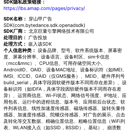
SDK隐私政策链接：
https://lbs.amap.com/pages/privacy/
SDK名称：
穿山甲广告
SDK(com.bytedance.sdk.openadsdk)
SDK厂商：
北京巨量引擎网络技术有限公司
处理目的：
广告投放
处理方式：
嵌入该SDK
个人信息种类：
设备品牌、型号、软件系统版本、屏幕密
度、屏幕分辨率、设备语言、设备时区、sim卡信息
（mcc&mnc）、CPU信息、可用存储空间大小、
AndroidID、OAID、设备MAC地址、设备标识符（如IMEI、
IMSI、ICCID、GAID（仅GMS服务）、MEID、硬件序列号
build_serial，具体字段因软硬件版本不同而存在差异）、设
备标识符（如IDFA，具体字段因软硬件版本不同而存在差
异）、运营商信息、Wi-Fi状态、网络信号强度、IP地址、应
用包名、运行中的进程信息、版本号、应用前后台状态、软
件列表信息、线性加速度传感器、磁场传感器、旋转矢量传
感器、加速度传感器、陀螺仪传感器、对广告的展示、点击
及转化等交互数据、精确位置信息、粗略位置信息（WiFi列
表、WLAN接入点（如SSID，BSSID）、基站）、崩溃数