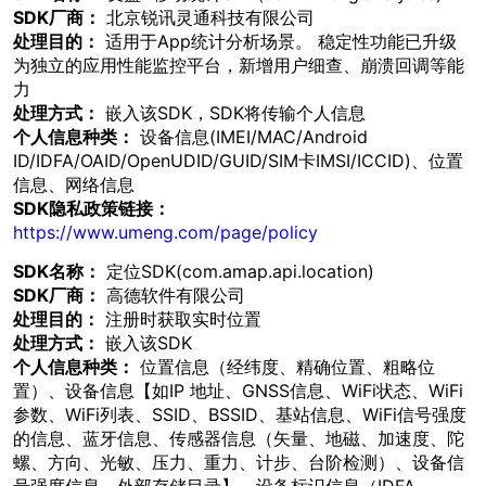
SDK厂商：
北京锐讯灵通科技有限公司
处理目的：
适用于App统计分析场景。 稳定性功能已升级
为独立的应用性能监控平台，新增用户细查、崩溃回调等能
力
处理方式：
嵌入该SDK，SDK将传输个人信息
个人信息种类：
设备信息(IMEI/MAC/Android
ID/IDFA/OAID/OpenUDID/GUID/SIM卡IMSI/ICCID)、位置
信息、网络信息
SDK隐私政策链接：
https://www.umeng.com/page/policy
SDK名称：
定位SDK(com.amap.api.location)
SDK厂商：
高德软件有限公司
处理目的：
注册时获取实时位置
处理方式：
嵌入该SDK
个人信息种类：
位置信息（经纬度、精确位置、粗略位
置）、设备信息【如IP 地址、GNSS信息、WiFi状态、WiFi
参数、WiFi列表、SSID、BSSID、基站信息、WiFi信号强度
的信息、蓝牙信息、传感器信息（矢量、地磁、加速度、陀
螺、方向、光敏、压力、重力、计步、台阶检测）、设备信