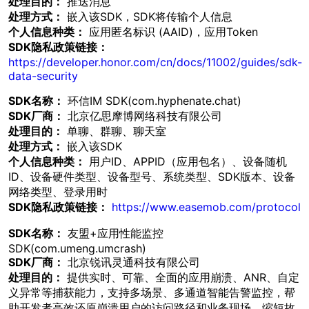
处理目的：
推送消息
处理方式：
嵌入该SDK，SDK将传输个人信息
个人信息种类：
应用匿名标识 (AAID)，应用Token
SDK隐私政策链接：
https://developer.honor.com/cn/docs/11002/guides/sdk-
data-security
SDK名称：
环信IM SDK(com.hyphenate.chat)
SDK厂商：
北京亿思摩博网络科技有限公司
处理目的：
单聊、群聊、聊天室
处理方式：
嵌入该SDK
个人信息种类：
用户ID、APPID（应用包名）、设备随机
ID、设备硬件类型、设备型号、系统类型、SDK版本、设备
网络类型、登录用时
SDK隐私政策链接：
https://www.easemob.com/protocol
SDK名称：
友盟+应用性能监控
SDK(com.umeng.umcrash)
SDK厂商：
北京锐讯灵通科技有限公司
处理目的：
提供实时、可靠、全面的应用崩溃、ANR、自定
义异常等捕获能力，支持多场景、多通道智能告警监控，帮
助开发者高效还原崩溃用户的访问路径和业务现场，缩短故