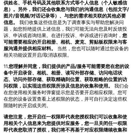
供姓名、手机号码及其他联系方式等个人信息（个人敏感信
息）。另外，我们还会收集您与我们的沟通信息（包括文字/
图片/音视频/对话记录等）、与您的需求相关联的其他必要
信息。
我们收集这些信息是为了调查事实与帮助您解决问
题，如您拒绝提供上述信息，我们可能无法向您及时反馈投
诉、申诉或咨询结果。在进行投诉、申诉或进行咨询时，
您
可能需要相应的开启相册、相机、麦克、剪贴板权限来与客
服沟通并提供相应材料。
当然，您也可以随时通过您设备的
相关功能设置开启/取消该权限。
11.
您理解并同意，我们提供的产品/服务可能需要您在您的设
备中开启录音、相机、相册、读写外部存储、访问电话状
态、访问外部存储、获取精确到位置、获取粗略的位置的访
问权限，以实现这些权限所涉及信息的收集和使用。
我们会
在您使用相关服务时弹窗提示您是否要开启相应权限。您可
在您的设备设置查看上述权限的状态，并可自行决定这些权
限随时的开启或关闭。
请您注意，您开启任一权限即代表您授权我们可以收集和使
用相关个人信息来为您提供对应服务，您一旦关闭任一权限
即代表您取消了授权，我们将不再基于对应权限继续收集和