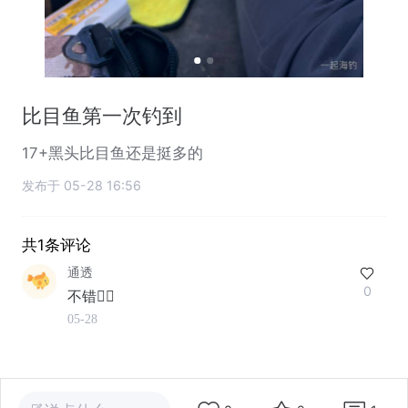
比目鱼第一次钓到
17+黑头比目鱼还是挺多的
发布于 05-28 16:56
共1条评论
通透
0
不错👍🏻
05-28