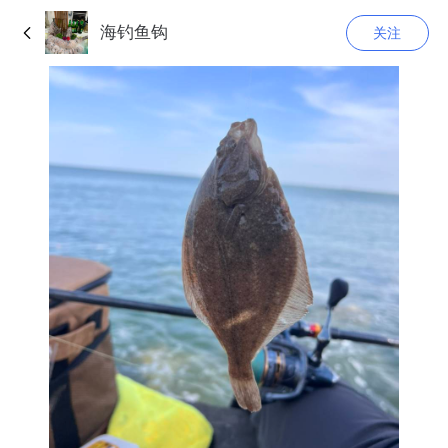
海钓鱼钩
关注