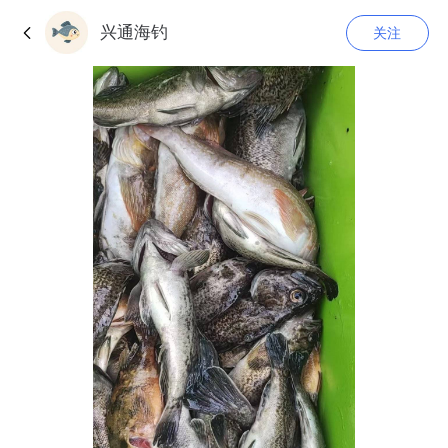
兴通海钓
关注