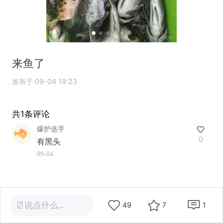
来鱼了
发布于 09-04 19:23
共1条评论
爆护选手
0
有黑头
09-04
说点什么…
49
7
1