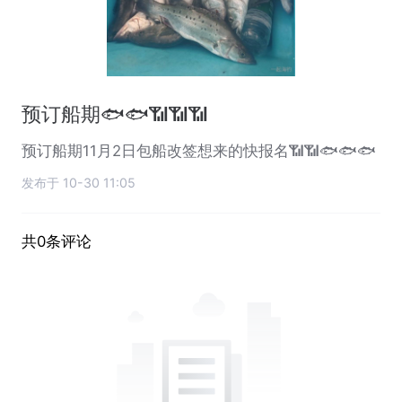
预订船期🐟🐟📶📶📶
预订船期11月2日包船改签想来的快报名📶📶🐟🐟🐟
发布于 10-30 11:05
共0条评论