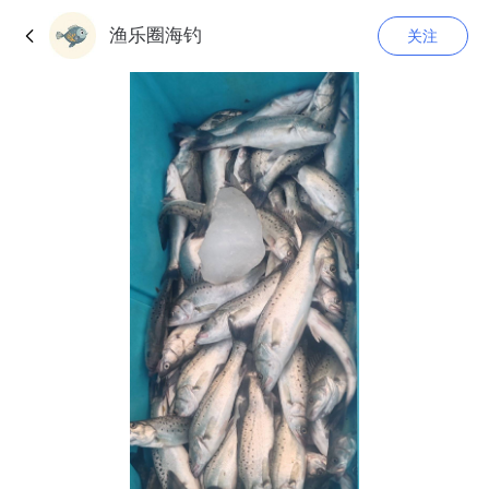
渔乐圈海钓
关注