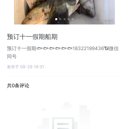
预订十一假期船期
预订十一假期🐟🐟🐟🐟🐟🐟18322199436📶微信
同号
发布于 09-29 19:31
共0条评论