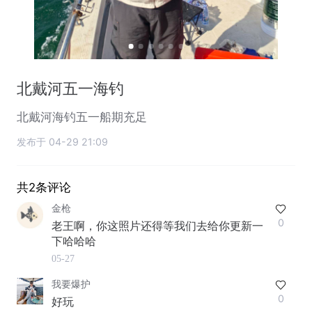
北戴河五一海钓
北戴河海钓五一船期充足
发布于 04-29 21:09
共2条评论
金枪
0
老王啊，你这照片还得等我们去给你更新一
下哈哈哈
05-27
我要爆护
0
好玩