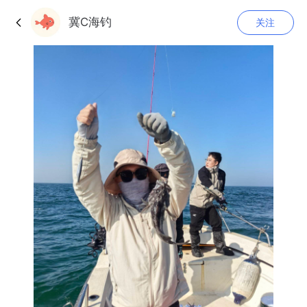
冀C海钓
关注