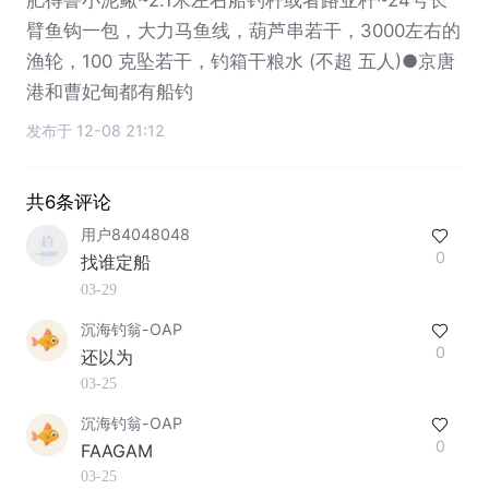
臂鱼钩一包，大力马鱼线，葫芦串若干，3000左右的
渔轮，100 克坠若干，钓箱干粮水 (不超 五人)●京唐
港和曹妃甸都有船钓
发布于 12-08 21:12
共6条评论
用户84048048
0
找谁定船
03-29
沉海钓翁-OAP
0
还以为
03-25
沉海钓翁-OAP
0
FAAGAM
03-25