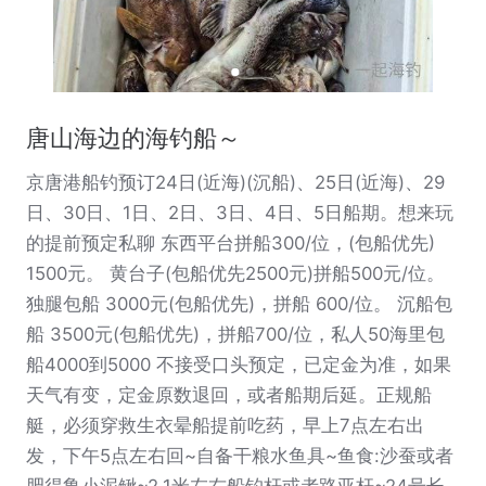
唐山海边的海钓船～
京唐港船钓预订24日(近海)(沉船)、25日(近海)、29
日、30日、1日、2日、3日、4日、5日船期。想来玩
的提前预定私聊 东西平台拼船300/位，(包船优先)
1500元。 黄台子(包船优先2500元)拼船500元/位。
独腿包船 3000元(包船优先)，拼船 600/位。 沉船包
船 3500元(包船优先)，拼船700/位，私人50海里包
船4000到5000 不接受口头预定，已定金为准，如果
天气有变，定金原数退回，或者船期后延。正规船
艇，必须穿救生衣晕船提前吃药，早上7点左右出
发，下午5点左右回~自备干粮水鱼具~鱼食:沙蚕或者
肥得鲁小泥鳅~2.1米左右船钓杆或者路亚杆~24号长