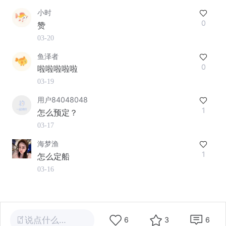
小时
0
赞
03-20
鱼泽者
0
啦啦啦啦啦
03-19
用户84048048
1
怎么预定？
03-17
海梦渔
1
怎么定船
03-16
说点什么…
6
3
6