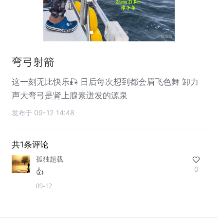
弯弓射箭
这一刻无比快乐🎣 日后每次想到都会眉飞色舞 卸力
声大弯弓是肾上腺素迸发的源泉
发布于 09-12 14:48
共1条评论
孤独超载
0
👍
09-12