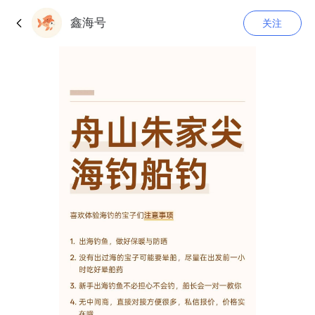
鑫海号
关注