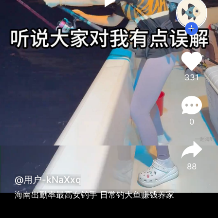
331
0
88
@用户-kNaXxq
海南出勤率最高女钓手 日常钓大鱼赚钱养家