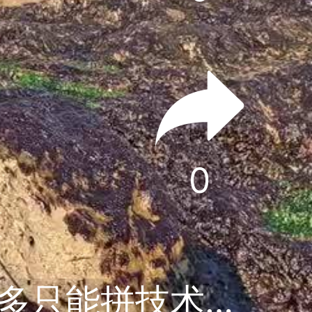
0
浪岗，北快小礁今天全是人，人比鱼多只能拼技术和胆子大的总有肉吃。