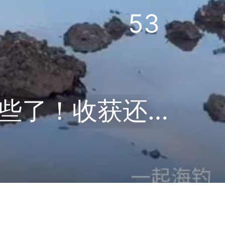
53
今天来赶海抓蟹鱼，来晚只能抓到这些了！收获还是可以！