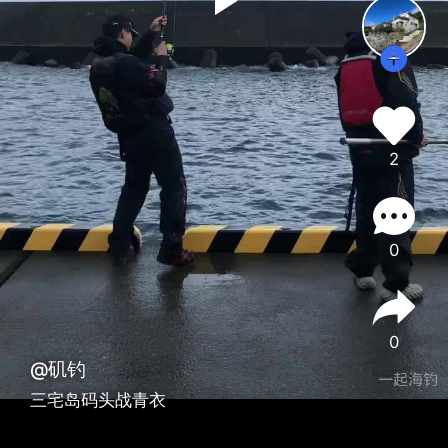
2
0
0
@矶钓
三宅岛码头战青衣