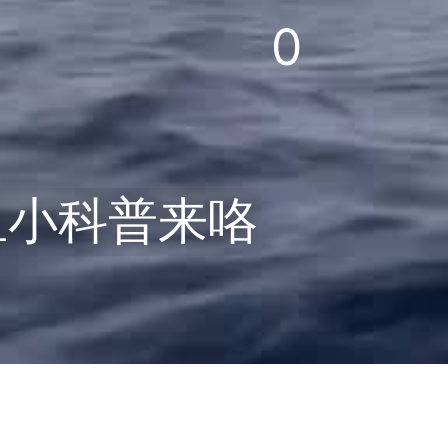
0
鱼小科普来咯