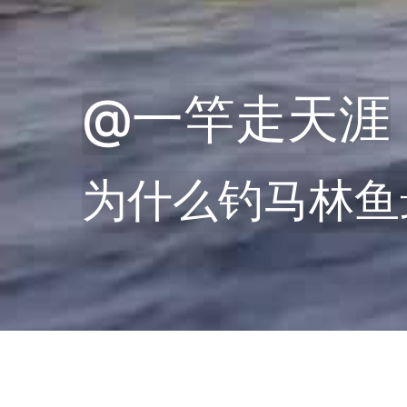
@一竿走天涯
为什么钓马林鱼