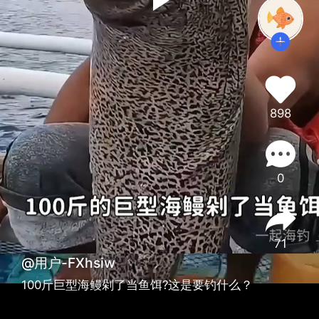
898
0
71
@用户-FXhsiw
100斤巨型海鳗剁了当鱼饵?这是要钓什么？