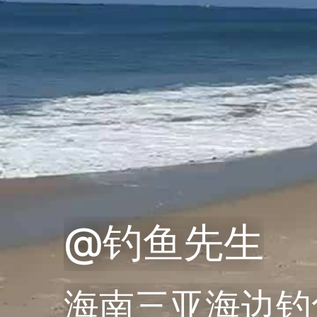
@钓鱼先生
海南三亚海边钓