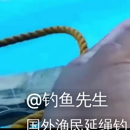
@钓鱼先生