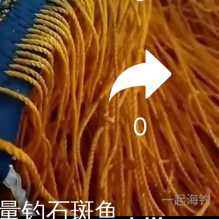
0
国外渔民延绳钓，用上千个鱼钩大批量钓石斑鱼，手法很专业 国外渔民延绳钓，用上千个鱼钩大批量钓石斑鱼，手法很专业