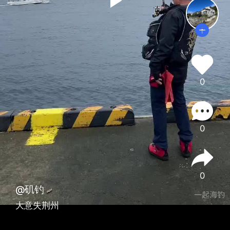
0
0
0
@矶钓
大意失荆州