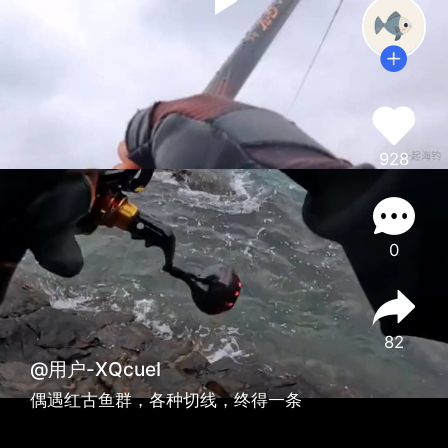
928
0
82
@用户-XQcueI
偶遇红古鱼群，各种切线，终得一条